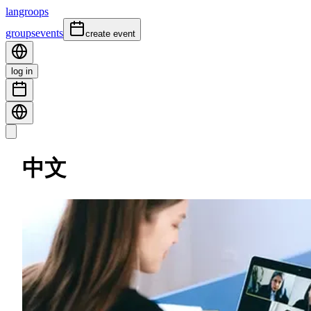
langroops
groups
events
create event
log in
中文