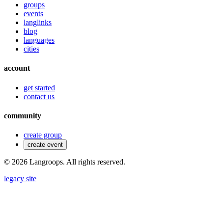
groups
events
langlinks
blog
languages
cities
account
get started
contact us
community
create group
create event
©
2026
Langroops. All rights reserved.
legacy site