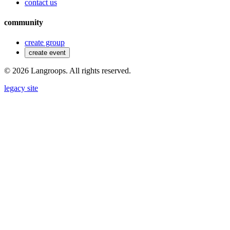
contact us
community
create group
create event
©
2026
Langroops. All rights reserved.
legacy site